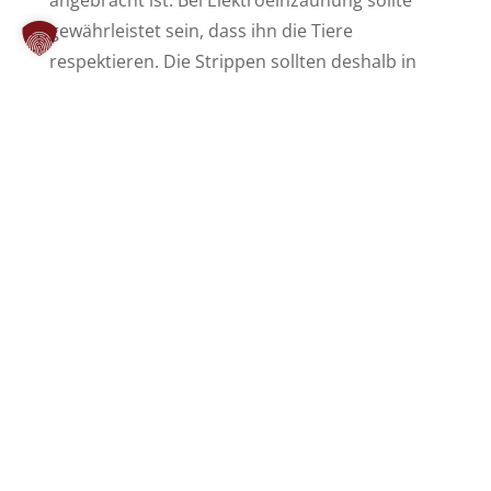
angebracht ist. Bei Elektroeinzäunung sollte
gewährleistet sein, dass ihn die Tiere
respektieren. Die Strippen sollten deshalb in
entsprechend nicht zu weiten Abständen
angeordnet sein.
Tiere |
Pflege
Die Pflege von Alpakas ist im Allgemeinen
wenig aufwendig. An erster Stelle steht eine
tägliche Kontrolle des Gesundheitszustandes.
Alpakas müssen in der Regel nicht übermäßig
zu gefüttert werden. Neben Gras sind
besonders Heu und Wasser entscheidend für
eine gute Verdauung. Eine Zugabe von
Kraftfutter ist oft nur im Winter oder im